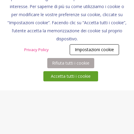
https://fondazione.benedettadintino.it
interesse. Per saperne di più su come utilizziamo i cookie o
/senza-parlare/
per modificare le vostre preferenze sui cookie, cliccate su
biglietteria@aragorn.it
“Impostazioni cookie”. Facendo clic su “Accetta tutti i cookie”,
l’utente accetta la memorizzazione dei cookie sul proprio
LE DATE
dispositivo.
13 settembre- Teatro Franco Parenti
Impostazioni cookie
Privacy Policy
15, 16, 17, 18 settembre – Teatro
Rifiuta tutti i cookie
Filodrammatici
20, 21 settembre – Teatro Tertulliano
Accetta tutti i cookie
23, 24 settembre – Pacta Salone
27, 28 settembre – Teatro della
Cooperativa
30 e 1 ottobre – Campo Teatrale
Con il patrocinio di