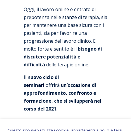
Oggi, il lavoro online è entrato di
prepotenza nelle stanze di terapia, sia
per mantenere una base sicura con i
pazienti, sia per favorire una
progressione del lavoro clinico. E
molto forte e sentito è il
bisogno di
discutere potenzialità e
difficoltà
delle terapie online.
Il
nuovo ciclo di
seminari
offrirà
un’occasione di
approfondimento, confronto e
formazione, che si svilupperà nel
corso del 2021
.
Il
percorso
del gruppo di
supervisione sulla psicoterapia
Questo sito web utilizza i cookie, appartenenti a noi o a terzi,