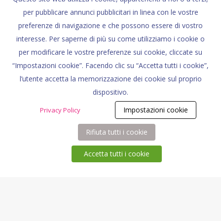
psicodinamica online in età evolutiva
per pubblicare annunci pubblicitari in linea con le vostre
(focus da 0 a 14 anni) sarà strutturato
preferenze di navigazione e che possono essere di vostro
in
8 incontri
e prenderà il via
lunedì
interesse. Per saperne di più su come utilizziamo i cookie o
22 febbraio 2021
sulla piattaforma
per modificare le vostre preferenze sui cookie, cliccate su
ZOOM.
“Impostazioni cookie”. Facendo clic su “Accetta tutti i cookie”,
l’utente accetta la memorizzazione dei cookie sul proprio
Metodo e pertecipanti
dispositivo.
Il seminario si svolge in gruppo sulla
Impostazioni cookie
Privacy Policy
piattaforma ZOOM ed è rivolto
a
Medici e Psicologi Psicoterapeuti
Rifiuta tutti i cookie
,
con la finalità di promuovere un
Accetta tutti i cookie
confronto sull’intervento
psicoterapeutico on-line in età
evolutiva.
Centrali nel quadro teorico che fa da
sfondo ai seminari sono l’
approccio