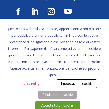
o
e
A
i
o
r
p
n
Contattaci
Questo sito web utilizza i cookie, appartenenti a noi o a terzi,
Servizi: tel. 02 39263940 |
Mail
k
p
k
per pubblicare annunci pubblicitari in linea con le vostre
Formazione: tel. 02 39263940 |
Mail
preferenze di navigazione e che possono essere di vostro
Comunicazione: tel. 02 39263940 |
Mail
interesse. Per saperne di più su come utilizziamo i cookie o
Biblioteca Speciale:
Mail
per modificare le vostre preferenze sui cookie, cliccate su
“Impostazioni cookie”. Facendo clic su “Accetta tutti i cookie”,
I nostri partner
l’utente accetta la memorizzazione dei cookie sul proprio
dispositivo.
Impostazioni cookie
Privacy Policy
Rifiuta tutti i cookie
Accetta tutti i cookie