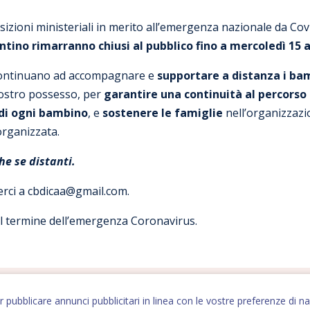
izioni ministeriali in merito all’emergenza nazionale da Covi
tino rimarranno chiusi al pubblico fino a mercoledì 15 
ontinuano ad accompagnare e
supportare a distanza i bam
 nostro possesso, per
garantire una continuità al percorso
 di ogni bambino
, e
sostenere le famiglie
nell’organizzazi
 organizzata.
he se distanti.
erci a cbdicaa@gmail.com.
 al termine dell’emergenza Coronavirus.
Condividi con i tuoi cari
er pubblicare annunci pubblicitari in linea con le vostre preferenze d