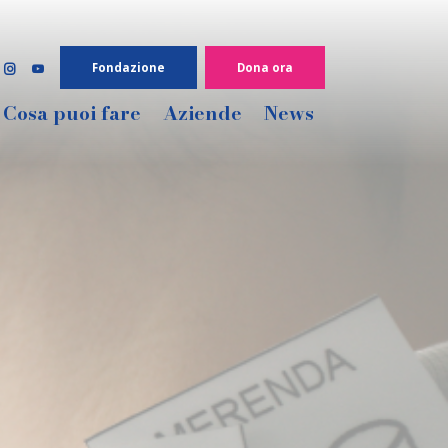
Fondazione
Dona ora


Cosa puoi fare
Aziende
News