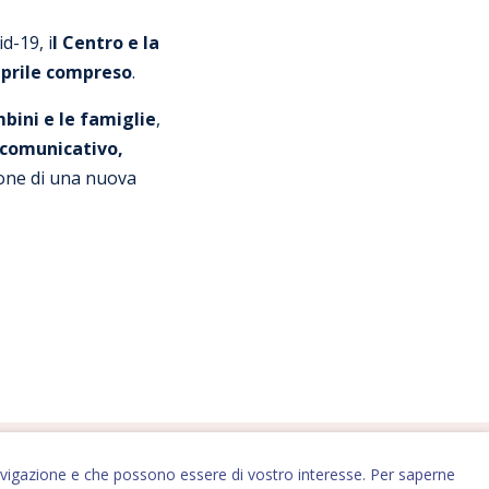
d-19, i
l Centro e la
aprile compreso
.
bini e le famiglie
,
 comunicativo,
one di una nuova
i navigazione e che possono essere di vostro interesse. Per saperne