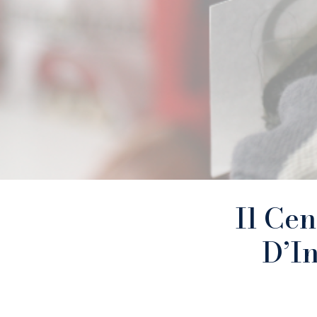
Il Ce
D’In