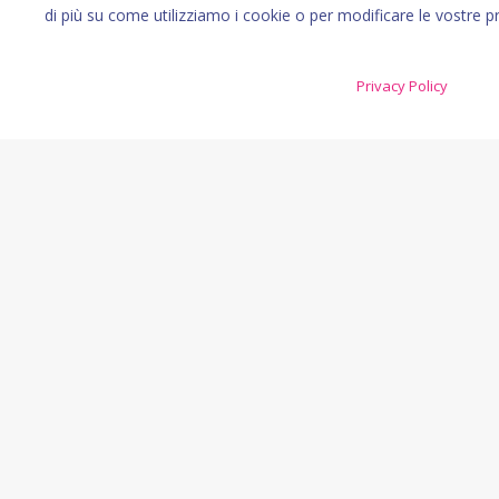
di più su come utilizziamo i cookie o per modificare le vostre p
Privacy Policy
Centro Benedetta D’Intino
Via Sercognani, 17, 20156, Milano
Amministrazione trasparente
|
Privacy
|
Cred
Contattaci
Servizi: tel. 02 39263940 |
Mail
Formazione: tel. 02 39263940 |
Mail
Comunicazione: tel. 02 39263940 |
Mail
Biblioteca Speciale:
Mail