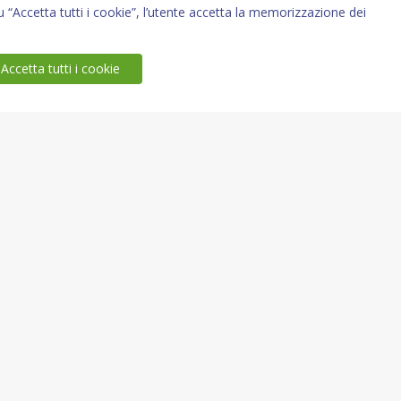
 “Accetta tutti i cookie”, l’utente accetta la memorizzazione dei
Accetta tutti i cookie
Iscriviti alla newsletter
Tutti i campi sono obbligatori
Letta l’informativa privacy resa ai
sensi dell’art. 13 del Regolamento UE