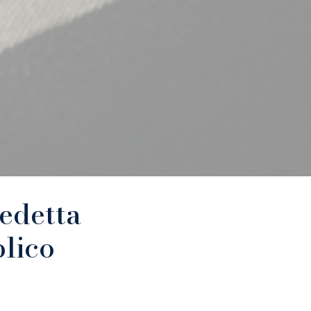
edetta
blico