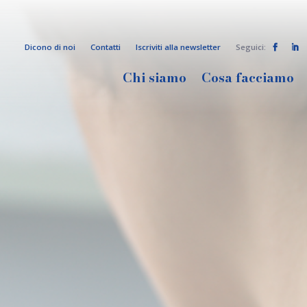
Dicono di noi
Contatti
Iscriviti alla newsletter
Seguici:


Chi siamo
Cosa facciamo