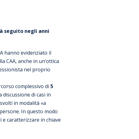
ià seguito negli anni
AA hanno evidenziato il
la CAA, anche in un’ottica
fessionista nel proprio
ercorso complessivo di
5
 discussione di casi in
volti in modalità «a
 persone. In questo modo
i e caratterizzare in chiave