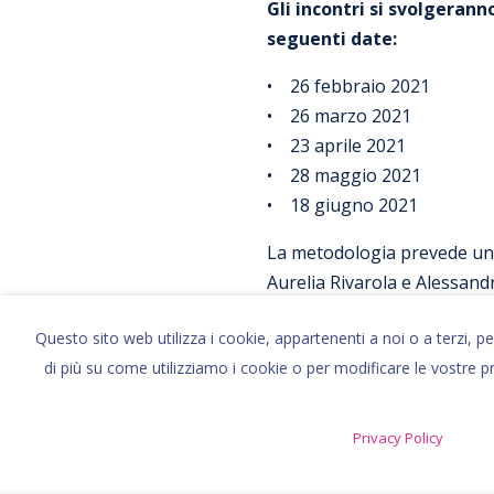
Gli incontri si svolgeran
seguenti date:
• 26 febbraio 2021
• 26 marzo 2021
• 23 aprile 2021
• 28 maggio 2021
• 18 giugno 2021
La metodologia prevede un a
Aurelia Rivarola e Alessandr
Servizio di CAA del Centro B
Questo sito web utilizza i cookie, appartenenti a noi o a terzi, p
Modalità di iscrizione e co
di più su come utilizziamo i cookie o per modificare le vostre p
Per effettuare l’iscrizione 
compilati e firmati, via mail 
Privacy Policy
380,00 euro + IVA 22% per l’
Non è possibile iscriversi