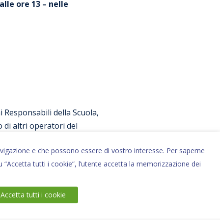
lle ore 13 – nelle
i Responsabili della Scuola,
di altri operatori del
i navigazione e che possono essere di vostro interesse. Per saperne
 “Accetta tutti i cookie”, l’utente accetta la memorizzazione dei
consenso al trattamento dati,
Accetta tutti i cookie