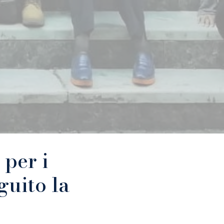
er i
guito la