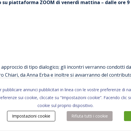
no su piattaforma ZOOM di venerdì mattina – dalle ore 9 a
pproccio di tipo dialogico; gli incontri verranno condotti da
o Chiari, da Anna Erba e inoltre si avvarranno del contributo 
enedetta D’Intino. raccogliere le
er pubblicare annunci pubblicitari in linea con le vostre preferenze d
sti:
referenze sui cookie, cliccate su “Impostazioni cookie”. Facendo clic su
è necessario inviare copia del bonifico, scheda d’iscrizione e 
cookie sul proprio dispositivo.
all’indirizzo
formazione@benedettadintino.it
.
Impostazioni cookie
Rifiuta tutti i cookie
intero ciclo di 5 incontri = 463,60 euro
 agli incontri singoli dato l’obbiettivo formativo.