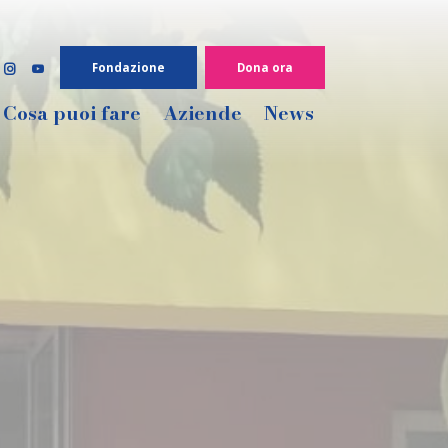
Fondazione
Dona ora


Cosa puoi fare
Aziende
News